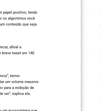
 papel positivo, tendo
r os algoritmos você
r um conteúdo que seja
car, afinal a
m breve tweet em 140
ncia”, termo
letar um volume massivo
to para a exibição de
 ver”, explica ela.
em um ecossistema que