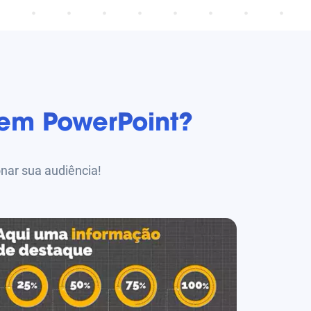
em PowerPoint?
onar sua audiência!