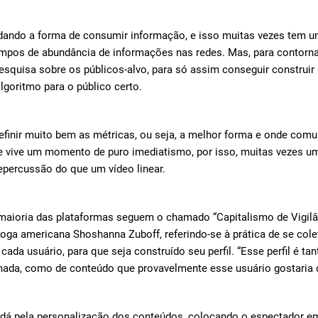
ando a forma de consumir informação, e isso muitas vezes tem um
mpos de abundância de informações nas redes. Mas, para contorna
pesquisa sobre os públicos-alvo, para só assim conseguir construi
algoritmo para o público certo.
efinir muito bem as métricas, ou seja, a melhor forma e onde comuni
 vive um momento de puro imediatismo, por isso, muitas vezes u
repercussão do que um vídeo linear.
 maioria das plataformas seguem o chamado “Capitalismo de Vigilâ
loga americana Shoshanna Zuboff, referindo-se à prática de se co
ada usuário, para que seja construído seu perfil. “Esse perfil é tan
nada, como de conteúdo que provavelmente esse usuário gostaria de
 dá pela personalização dos conteúdos, colocando o espectador 