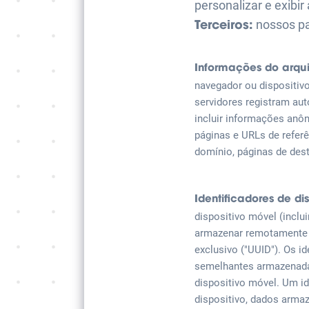
personalizar e exibi
nossos pa
Terceiros:
Informações do arqui
navegador ou dispositiv
servidores registram au
incluir informações anôn
páginas e URLs de refer
domínio, páginas de dest
Identificadores de dis
dispositivo móvel (inclu
armazenar remotamente u
exclusivo ("UUID"). Os i
semelhantes armazenadas
dispositivo móvel. Um i
dispositivo, dados arma