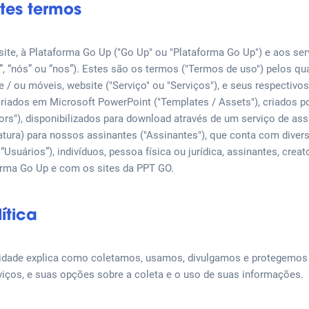
tes termos
ite, à Plataforma Go Up ("Go Up" ou "Plataforma Go Up") e aos serv
, “nós” ou “nos”). Estes são os termos ("Termos de uso") pelos qu
e / ou móveis, website ("Serviço" ou "Serviços"), e seus respectivos
iados em Microsoft PowerPoint ("Templates / Assets"), criados po
rs"), disponibilizados para download através de um serviço de assi
atura) para nossos assinantes ("Assinantes"), que conta com diver
“Usuários”), indivíduos, pessoa física ou jurídica, assinantes, creat
rma Go Up e com os sites da PPT GO.
ítica
cidade explica como coletamos, usamos, divulgamos e protegemos
iços, e suas opções sobre a coleta e o uso de suas informações.