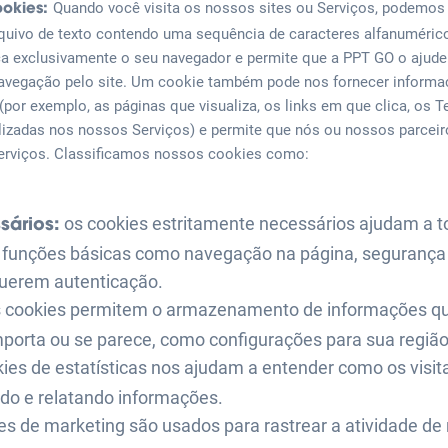
Quando você visita os nossos sites ou Serviços, podemos
ookies:
uivo de texto contendo uma sequência de caracteres alfanumérico
ca exclusivamente o seu navegador e permite que a PPT GO o ajude 
navegação pelo site. Um cookie também pode nos fornecer inform
por exemplo, as páginas que visualiza, os links em que clica, os 
alizadas nos nossos Serviços) e permite que nós ou nossos parcei
erviços. Classificamos nossos cookies como:
os cookies estritamente necessários ajudam a t
sários:
do funções básicas como navegação na página, segurança 
uerem autenticação.
 cookies permitem o armazenamento de informações qu
porta ou se parece, como configurações para sua região
ies de estatísticas nos ajudam a entender como os visi
ndo e relatando informações.
es de marketing são usados ​​para rastrear a atividade d